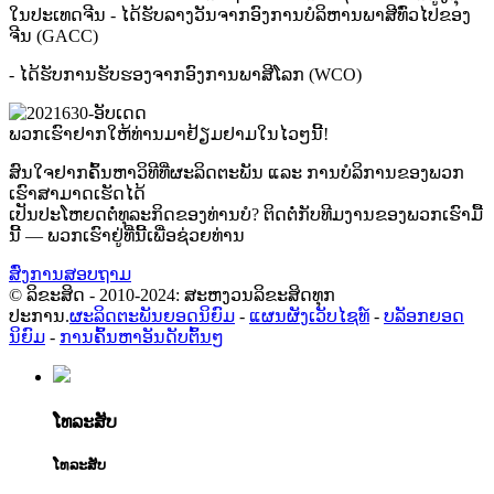
ໃນປະເທດຈີນ - ໄດ້ຮັບລາງວັນຈາກອົງການບໍລິຫານພາສີທົ່ວໄປຂອງ
ຈີນ (GACC)
- ໄດ້ຮັບການຮັບຮອງຈາກອົງການພາສີໂລກ (WCO)
ພວກເຮົາຢາກໃຫ້ທ່ານມາຢ້ຽມຢາມໃນໄວໆນີ້!
ສົນໃຈຢາກຄົ້ນຫາວິທີທີ່ຜະລິດຕະພັນ ແລະ ການບໍລິການຂອງພວກ
ເຮົາສາມາດເຮັດໄດ້
ເປັນປະໂຫຍດຕໍ່ທຸລະກິດຂອງທ່ານບໍ? ຕິດຕໍ່ກັບທີມງານຂອງພວກເຮົາມື້
ນີ້ — ພວກເຮົາຢູ່ທີ່ນີ້ເພື່ອຊ່ວຍທ່ານ
ສົ່ງການສອບຖາມ
© ລິຂະສິດ - 2010-2024: ສະຫງວນລິຂະສິດທຸກ
ປະການ.
ຜະລິດຕະພັນຍອດນິຍົມ
-
ແຜນຜັງເວັບໄຊທ໌
-
ບລັອກຍອດ
ນິຍົມ
-
ການຄົ້ນຫາອັນດັບຕົ້ນໆ
ໂທລະສັບ
ໂທລະສັບ