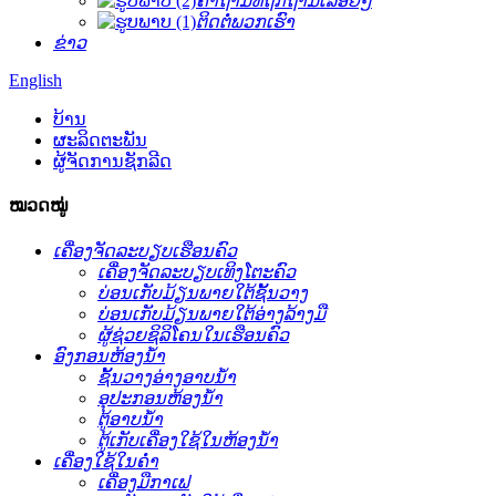
ຄຳຖາມທີ່ຖືກຖາມເລື້ອຍໆ
ຕິດຕໍ່ພວກເຮົາ
ຂ່າວ
English
ບ້ານ
ຜະລິດຕະພັນ
ຜູ້ຈັດການຊັກລີດ
ໝວດໝູ່
ເຄື່ອງຈັດລະບຽບເຮືອນຄົວ
ເຄື່ອງຈັດລະບຽບເທິງໂຕະຄົວ
ບ່ອນເກັບມ້ຽນພາຍໃຕ້ຊັ້ນວາງ
ບ່ອນເກັບມ້ຽນພາຍໃຕ້ອ່າງລ້າງມື
ຜູ້ຊ່ວຍຊິລິໂຄນໃນເຮືອນຄົວ
ອົງກອນຫ້ອງນ້ຳ
ຊັ້ນວາງອ່າງອາບນໍ້າ
ອຸປະກອນຫ້ອງນ້ຳ
ຕູ້ອາບນ້ຳ
ຕູ້ເກັບເຄື່ອງໃຊ້ໃນຫ້ອງນໍ້າ
ເຄື່ອງໃຊ້ໃນຄ່ຳ
ເຄື່ອງມືກາເຟ