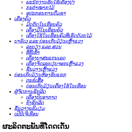
ພະນັກງານຮັບໃຊ້ເຄື່ອງປຸງ
ກະຕ່າໝາກໄມ້
ອຸປະກອນການດື່ມຊາ
ເຄື່ອງຄົວ
ມີດຕັດໃນເຮືອນຄົວ
ເຄື່ອງມືໃນເຮືອນຄົວ
ເຄື່ອງໃຊ້ໃນເຮືອນຄົວທີ່ເຮັດດ້ວຍໄມ້
ບາຣ໌ເວ ແລະ ບ່ອນເກັບມ້ຽນເຫຼົ້າແວງ
ລະບຽງ ແລະ ສວນ
ທີ່ຂີ້ເທົ່າ
ເຄື່ອງບາສະແຕນເລດ
ເຄື່ອງຈັດລະບຽບຈອກເຫຼົ້າແວງ
ຊັ້ນວາງເຫຼົ້າແວງ
ບ່ອນເກັບມ້ຽນຫ້ອງຮັບແຂກ
ຕະຂໍເສື້ອ
ບ່ອນເກັບມ້ຽນເຄື່ອງໃຊ້ໃນເຮືອນ
ຜູ້ຈັດການຊັກລີດ
ເຄື່ອງປັບອາກາດ
ຖົງຊັກລີດ
ຊັ້ນວາງພຣີມຽມ
ເຟີນີເຈີເຮືອນ
ຜະລິດຕະພັນທີ່ໂດດເດັ່ນ