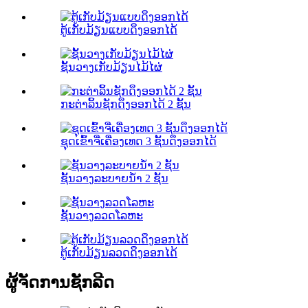
ຕູ້ເກັບມ້ຽນແບບດຶງອອກໄດ້
ຊັ້ນວາງເກັບມ້ຽນໄມ້ໄຜ່
ກະຕ່າລິ້ນຊັກດຶງອອກໄດ້ 2 ຊັ້ນ
ຊຸດເຂົ້າຈີ່ເຄື່ອງເທດ 3 ຊັ້ນດຶງອອກໄດ້
ຊັ້ນວາງລະບາຍນ້ຳ 2 ຊັ້ນ
ຊັ້ນວາງລວດໂລຫະ
ຕູ້ເກັບມ້ຽນລວດດຶງອອກໄດ້
ຜູ້ຈັດການຊັກລີດ