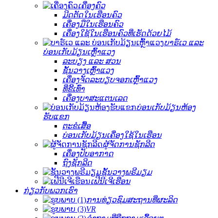
ເຄື່ອງຄົວ
ມີດຕັດໃນເຮືອນຄົວ
ເຄື່ອງມືໃນເຮືອນຄົວ
ເຄື່ອງໃຊ້ໃນເຮືອນຄົວທີ່ເຮັດດ້ວຍໄມ້
ບາຣ໌ເວ ແລະ
ບ່ອນເກັບມ້ຽນເຫຼົ້າແວງ
ລະບຽງ ແລະ ສວນ
ຊັ້ນວາງເຫຼົ້າແວງ
ເຄື່ອງຈັດລະບຽບຈອກເຫຼົ້າແວງ
ທີ່ຂີ້ເທົ່າ
ເຄື່ອງບາສະແຕນເລດ
ບ່ອນເກັບມ້ຽນຫ້ອງ
ຮັບແຂກ
ຕະຂໍເສື້ອ
ບ່ອນເກັບມ້ຽນເຄື່ອງໃຊ້ໃນເຮືອນ
ຜູ້ຈັດການຊັກລີດ
ເຄື່ອງປັບອາກາດ
ຖົງຊັກລີດ
ຊັ້ນວາງພຣີມຽມ
ເຟີນີເຈີເຮືອນ
ກ່ຽວກັບພວກເຮົາ
ການທ່ຽວຊົມສະຖານທີ່ຜະລິດ
VR