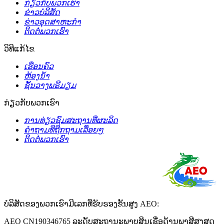
ກ່ຽວກັບພວກເຮົາ
ຂ່າວບໍລິສັດ
ຂ່າວອຸດສາຫະກຳ
ຕິດຕໍ່ພວກເຮົາ
ວິທີແກ້ໄຂ
ເຮືອນຄົວ
ຫ້ອງນໍ້າ
ຊັ້ນວາງພຣີມຽມ
ກ່ຽວກັບພວກເຮົາ
ການທ່ຽວຊົມສະຖານທີ່ຜະລິດ
ຄຳຖາມທີ່ຖືກຖາມເລື້ອຍໆ
ຕິດຕໍ່ພວກເຮົາ
ບໍລິສັດຂອງພວກເຮົາມີເລກທີ່ຮັບຮອງຂັ້ນສູງ AEO:
AEO CN190346765 ລະດັບສະຖານະພາບສິນເຊື່ອດ້ານພາສີສູງສຸດ