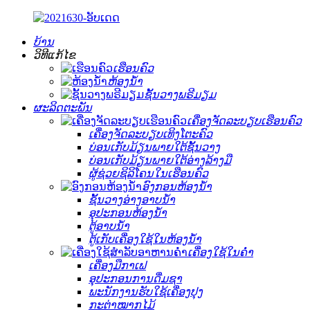
ບ້ານ
ວິທີແກ້ໄຂ
ເຮືອນຄົວ
ຫ້ອງນໍ້າ
ຊັ້ນວາງພຣີມຽມ
ຜະລິດຕະພັນ
ເຄື່ອງຈັດລະບຽບເຮືອນຄົວ
ເຄື່ອງຈັດລະບຽບເທິງໂຕະຄົວ
ບ່ອນເກັບມ້ຽນພາຍໃຕ້ຊັ້ນວາງ
ບ່ອນເກັບມ້ຽນພາຍໃຕ້ອ່າງລ້າງມື
ຜູ້ຊ່ວຍຊິລິໂຄນໃນເຮືອນຄົວ
ອົງກອນຫ້ອງນ້ຳ
ຊັ້ນວາງອ່າງອາບນໍ້າ
ອຸປະກອນຫ້ອງນ້ຳ
ຕູ້ອາບນ້ຳ
ຕູ້ເກັບເຄື່ອງໃຊ້ໃນຫ້ອງນໍ້າ
ເຄື່ອງໃຊ້ໃນຄ່ຳ
ເຄື່ອງມືກາເຟ
ອຸປະກອນການດື່ມຊາ
ພະນັກງານຮັບໃຊ້ເຄື່ອງປຸງ
ກະຕ່າໝາກໄມ້