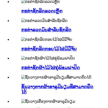
ກະຕ່າຊັກລີດລວດເຫຼັກ
ກະຕ່າລວດມົນສຳລັບຊັກລີດ
ກະຕ່າຊັກລີດກອບໄມ້ໄຜ່ມີມືຈັບ
ກະຕ່າຊັກຜ້າໄມ້ໄຜ່ຄູ່ພ້ອມຝາປິດ
ຊັ້ນວາງຕາກຜ້າອາລູມີນຽມທີ່ສາມາດຍືດ
ໄດ້