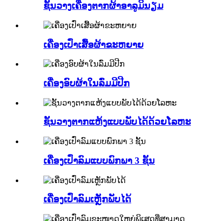
ຊັ້ນວາງເຄື່ອງຕາກຜ້າອາລູມິນຽມ
ເຄື່ອງເປົ່າເສື້ອຜ້າຂະຫຍາຍ
ເຄື່ອງອົບຜ້າໃນລົ່ມມີປີກ
ຊັ້ນວາງຕາກແຫ້ງແບບພັບໄດ້ດ້ວຍໂລຫະ
ເຄື່ອງເປົ່າລົມແບບພົກພາ 3 ຊັ້ນ
ເຄື່ອງເປົ່າລົມເຫຼັກພັບໄດ້