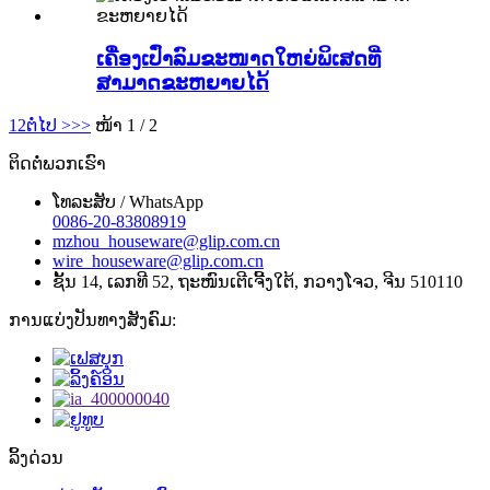
ເຄື່ອງເປົ່າລົມຂະໜາດໃຫຍ່ພິເສດທີ່
ສາມາດຂະຫຍາຍໄດ້
1
2
ຕໍ່ໄປ >
>>
ໜ້າ 1 / 2
ຕິດຕໍ່ພວກເຮົາ
ໂທລະສັບ / WhatsApp
0086-20-83808919
mzhou_houseware@glip.com.cn
wire_houseware@glip.com.cn
ຊັ້ນ 14, ເລກທີ 52, ຖະໜົນເຕີເຈີ້ງໃຕ້, ກວາງໂຈວ, ຈີນ 510110
ການແບ່ງປັນທາງສັງຄົມ:
ລິ້ງດ່ວນ