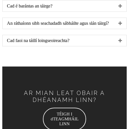
Cad é barántas an táirge?
An ráthaíonn sibh seachadadh sábháilte agus slán táirgí?
Cad faoi na táillí loingseoireachta?
AR MIAN LEAT OBAIR A
DHÉANAMH LINN?
TÉIGH I
dTEAGMHÁIL
LINN