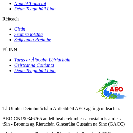
Nuacht Tionscail
Déan Teagmháil Linn
Réiteach
Cistin
Seomra folctha
Seilfeanna Préimhe
FÚINN
Turas ar Áitreabh Léiriúcháin
Ceisteanna Coitianta
Déan Teagmháil Linn
Tá Uimhir Deimhniúcháin Ardleibhéil AEO ag ár gcuideachta:
AEO CN190346765 an leibhéal creidmheasa custaim is airde sa
tSín - Bronnta ag Riarachán Ginearálta Custaim na Síne (GACC)