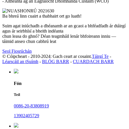
- Aitheanta ag an Eagraíocht Dhomhanda Custaim (WCO)
Ba bhreá linn cuairt a thabhairt ort go luath!
Suim agat iniúchadh a dhéanamh ar an gcaoi a bhféadfadh ár dtáirgí
agus ár seirbhísí a bheith indéanta
chun leasa do ghnó? Déan teagmháil lenár bhfoireann inniu —
táimid anseo chun cabhrú leat
Seol Fiosrúchán
© Cóipcheart - 2010-2024: Gach ceart ar cosaint.
Táirgí Te
-
Léarscáil an tSuímh
-
BLÓG BARR
-
CUARDACH BARR
Fón
Teil
0086-20-83808919
13902405729