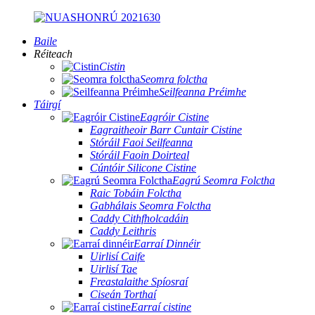
Baile
Réiteach
Cistin
Seomra folctha
Seilfeanna Préimhe
Táirgí
Eagróir Cistine
Eagraitheoir Barr Cuntair Cistine
Stóráil Faoi Seilfeanna
Stóráil Faoin Doirteal
Cúntóir Silicone Cistine
Eagrú Seomra Folctha
Raic Tobáin Folctha
Gabhálais Seomra Folctha
Caddy Cithfholcadáin
Caddy Leithris
Earraí Dinnéir
Uirlisí Caife
Uirlisí Tae
Freastalaithe Spíosraí
Ciseán Torthaí
Earraí cistine