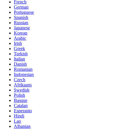
French
German
Portuguese
Spanish
Russian
Japanese
Korean
Arabic
Irish
Greek
Turkish
Italian
Danish
Romanian
Indonesian
Czech
Afrikaans
Swedish
Polish
Basque
Catalan
Esperanto
Hindi
Lao
Albanian