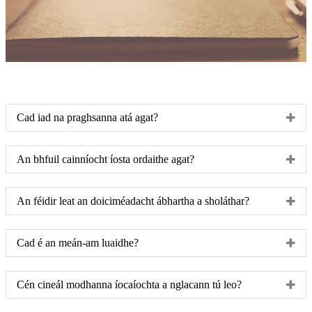
Cad iad na praghsanna atá agat?
An bhfuil cainníocht íosta ordaithe agat?
An féidir leat an doiciméadacht ábhartha a sholáthar?
Cad é an meán-am luaidhe?
Cén cineál modhanna íocaíochta a nglacann tú leo?