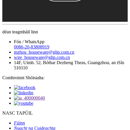
déan teagmháil linn
Fón / WhatsApp
0086-20-83808919
mzhou_houseware@glip.com.cn
wire_houseware@glip.com.cn
14F, Uimh. 52, Bóthar Dezheng Theas, Guangzhou, an tSín
510110
Comhroinnt Shóisialta:
NASC TAPÚIL
Fúinn
Nuacht na Cuideachta