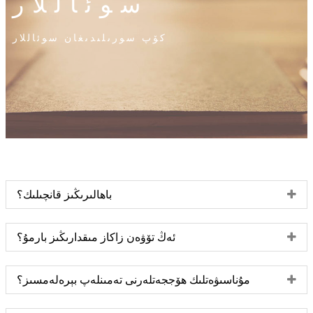
سوئاللار
كۆپ سورىلىدىغان سوئاللار
باھالىرىڭىز قانچىلىك؟
ئەڭ تۆۋەن زاكاز مىقدارىڭىز بارمۇ؟
مۇناسىۋەتلىك ھۆججەتلەرنى تەمىنلەپ بېرەلەمسىز؟