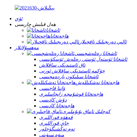
ئۆي
ھەل قىلىش چارىسى
ئاشخانا
ھاجەتخانا
ئالىي دەرىجىلىك تاقچىلار
مەھسۇلاتلار
ئاشخانا رەتلەشچىسى
ئاشخانا ئۈستەل ئۈستى رەتلەش ئۈسكۈنىسى
تاق ئاستىدىكى ساقلاش
چۆكمە ئاستىدىكى ساقلاش ئورنى
ئاشخانا سىلىكون ياردەمچىسى
ھاجەتخانا تەشكىللەش
ۋاننا قاچىسى
ھاجەتخانا قوشۇمچە زاپچاسلىرى
دۇش كادىسى
ھاجەتخانا كادىسى
كەچلىك تاماق بۇيۇملىرى
قەھۋە قوراللىرى
چاي قوراللىرى
تەم تەڭشىگۈچلەر
مېۋە سېۋىتى