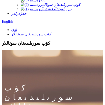
VR
كۆپ سورىلىدىغان سوئاللار
بىز بىلەن ئالاقىلىشىڭ
خەۋەرلەر
English
ئۆي
كۆپ سورىلىدىغان سوئاللار
كۆپ سورىلىدىغان سوئاللار
كۆپ
سورىلىدىغان