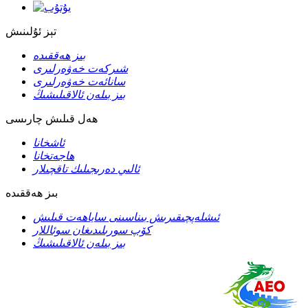
تېز ئۇلىنىش
بىز ھەققىدە
شىركەت خەۋەرلىرى
سانائەت خەۋەرلىرى
بىز بىلەن ئالاقىلىشىڭ
ھەل قىلىش چارىسى
ئاشخانا
ھاجەتخانا
ئالىي دەرىجىلىك تاقچىلار
بىز ھەققىدە
ئىشلەپچىقىرىش بىناسىنى ساياھەت قىلىش
كۆپ سورىلىدىغان سوئاللار
بىز بىلەن ئالاقىلىشىڭ