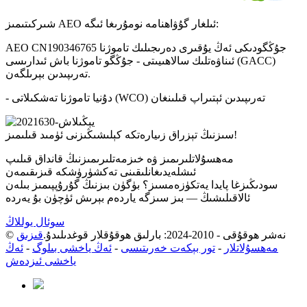
شىركىتىمىز AEO ئىلغار گۇۋاھنامە نومۇرىغا ئىگە:
AEO CN190346765 جۇڭگودىكى ئەڭ يۇقىرى دەرىجىلىك تاموژنا
ئىناۋەتلىك سالاھىيىتى - جۇڭگو تاموژنا باش ئىدارىسى (GACC)
تەرىپىدىن بېرىلگەن.
- دۇنيا تاموژنا تەشكىلاتى (WCO) تەرىپىدىن ئېتىراپ قىلىنغان
سىزنىڭ تېزراق زىيارەتكە كېلىشىڭىزنى ئۈمىد قىلىمىز!
مەھسۇلاتلىرىمىز ۋە خىزمەتلىرىمىزنىڭ قانداق قىلىپ
ئىشلەيدىغانلىقىنى تەكشۈرۈشكە قىزىقىمەن
سودىڭىزغا پايدا يەتكۈزەمسىز؟ بۈگۈن بىزنىڭ گۇرۇپپىمىز بىلەن
ئالاقىلىشىڭ — بىز سىزگە ياردەم بېرىش ئۈچۈن بۇ يەردە
سوئال يوللاڭ
© نەشر ھوقۇقى - 2010-2024: بارلىق ھوقۇقلار قوغدىلىدۇ.
قىزىق
مەھسۇلاتلار
-
تور بېكەت خەرىتىسى
-
ئەڭ ياخشى بىلوگ
-
ئەڭ
ياخشى ئىزدەش