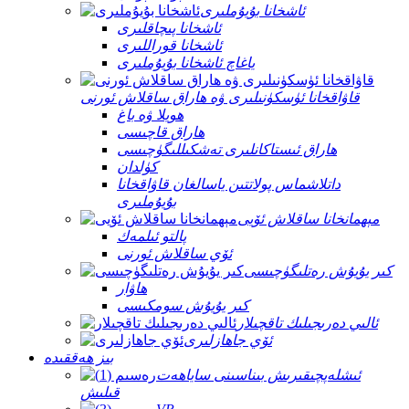
ئاشخانا بۇيۇملىرى
ئاشخانا پىچاقلىرى
ئاشخانا قوراللىرى
ياغاچ ئاشخانا بۇيۇملىرى
قاۋاقخانا ئۈسكۈنىلىرى ۋە ھاراق ساقلاش ئورنى
ھويلا ۋە باغ
ھاراق قاچىسى
ھاراق ئىستاكانلىرى تەشكىللىگۈچىسى
كۈلدان
داتلاشماس پولاتتىن ياسالغان قاۋاقخانا
بۇيۇملىرى
مېھمانخانا ساقلاش ئۆيى
پالتو ئىلمەك
ئۆي ساقلاش ئورنى
كىر يۇيۇش رەتلىگۈچىسى
ھاۋار
كىر يۇيۇش سومكىسى
ئالىي دەرىجىلىك تاقچىلار
ئۆي جاھازلىرى
بىز ھەققىدە
ئىشلەپچىقىرىش بىناسىنى ساياھەت
قىلىش