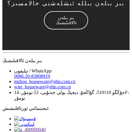
بىز بىلەن بىللە ئىشلەشنى خالامسىز؟
بىز بىلەن
ئالاقىلىشىڭ
بىز بىلەن ئالاقىلىشىڭ
تېلېفون / WhatsApp
0086-20-83808919
mzhou_houseware@glip.com.cn
wire_houseware@glip.com.cn
جۇڭگو 510110، گۇاڭجۇ، دېجېڭ يولى جەنۇبى، 52-نومۇر، 14F-
نومۇر
ئىجتىمائىي ئورتاقلىشىش: