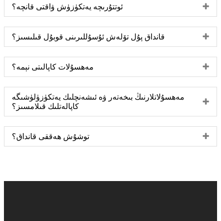
ئوتتۇرىچە يەتكۈزۈش ۋاقتى قانچە؟
قانداق پۇل تۆلەش ئۇسۇللىرىنى قوبۇل قىلىسىز؟
مەھسۇلات كاپالىتى نېمە؟
مەھسۇلاتلارنىڭ بىخەتەر ۋە ئىشەنچلىك يەتكۈزۈلۈشىگە
كاپالەتلىك قىلامسىز؟
توشۇش ھەققى قانداق؟