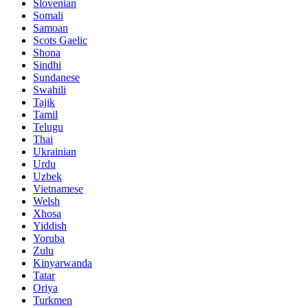
Slovenian
Somali
Samoan
Scots Gaelic
Shona
Sindhi
Sundanese
Swahili
Tajik
Tamil
Telugu
Thai
Ukrainian
Urdu
Uzbek
Vietnamese
Welsh
Xhosa
Yiddish
Yoruba
Zulu
Kinyarwanda
Tatar
Oriya
Turkmen