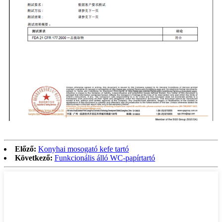
Előző:
Konyhai mosogató kefe tartó
Következő:
Funkcionális álló WC-papírtartó