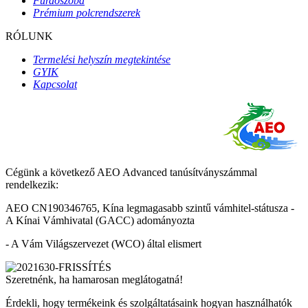
Fürdőszoba
Prémium polcrendszerek
RÓLUNK
Termelési helyszín megtekintése
GYIK
Kapcsolat
Cégünk a következő AEO Advanced tanúsítványszámmal
rendelkezik:
AEO CN190346765, Kína legmagasabb szintű vámhitel-státusza -
A Kínai Vámhivatal (GACC) adományozta
- A Vám Világszervezet (WCO) által elismert
Szeretnénk, ha hamarosan meglátogatná!
Érdekli, hogy termékeink és szolgáltatásaink hogyan használhatók