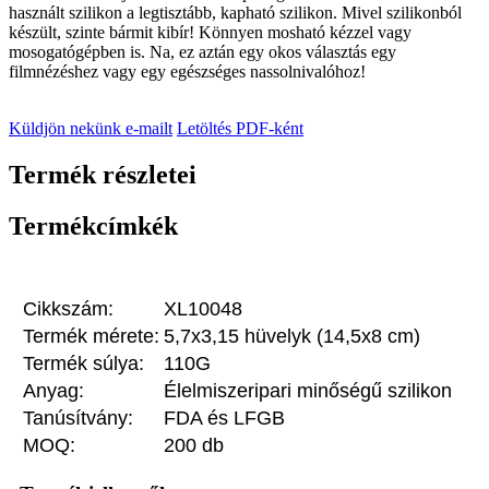
használt szilikon a legtisztább, kapható szilikon. Mivel szilikonból
készült, szinte bármit kibír! Könnyen mosható kézzel vagy
mosogatógépben is. Na, ez aztán egy okos választás egy
filmnézéshez vagy egy egészséges nassolnivalóhoz!
Küldjön nekünk e-mailt
Letöltés PDF-ként
Termék részletei
Termékcímkék
Cikkszám:
XL10048
Termék mérete:
5,7x3,15 hüvelyk (14,5x8 cm)
Termék súlya:
110G
Anyag:
Élelmiszeripari minőségű szilikon
Tanúsítvány:
FDA és LFGB
MOQ:
200 db