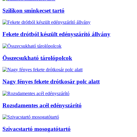
Szilikon sminkecset tartó
Fekete drótból készült edényszárító állvány
Összecsukható tárolópolcok
Nagy fényes fekete drótkosár polc alatt
Rozsdamentes acél edényszárító
Szivacstartó mosogatótartó