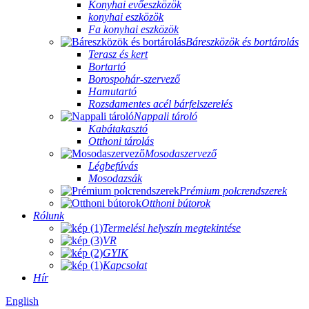
Konyhai evőeszközök
konyhai eszközök
Fa konyhai eszközök
Báreszközök és bortárolás
Terasz és kert
Bortartó
Borospohár-szervező
Hamutartó
Rozsdamentes acél bárfelszerelés
Nappali tároló
Kabátakasztó
Otthoni tárolás
Mosodaszervező
Légbefúvás
Mosodazsák
Prémium polcrendszerek
Otthoni bútorok
Rólunk
Termelési helyszín megtekintése
VR
GYIK
Kapcsolat
Hír
English