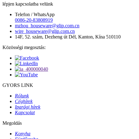
lépjen kapcsolatba velünk
Telefon / WhatsApp
0086-20-83808919
mzhou_houseware@glip.com.cn
wire_houseware@glip.com.cn
14F, 52. szám, Dezheng út Dél, Kanton, Kína 510110
Közösségi megosztás:
GYORS LINK
Rólunk
Céghírek
Iparági hírek
Kapcsolat
Megoldás
Konyha