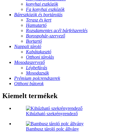
konyhai eszközök
Fa konyhai eszközök
Báreszközök és bortárolás
Terasz és kert
Hamutartó
Rozsdamentes acél bárfelszerelés
Borospohár-szervező
Bortartó
Nappali tároló
Kabátakasztó
Otthoni tárolás
Mosodaszervező
Légbefúvás
Mosodazsák
Prémium polcrendszerek
Otthoni bútorok
Kiemelt termékek
Kihúzható szekrényrendező
Bambusz tároló polc állvány