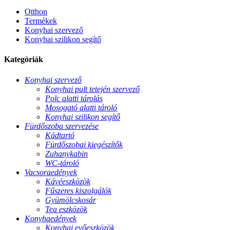
Otthon
Termékek
Konyhai szervező
Konyhai szilikon segítő
Kategóriák
Konyhai szervező
Konyhai pult tetején szervező
Polc alatti tárolás
Mosogató alatti tároló
Konyhai szilikon segítő
Fürdőszoba szervezése
Kádtartó
Fürdőszobai kiegészítők
Zuhanykabin
WC-tároló
Vacsoraedények
Kávéeszközök
Fűszeres kiszolgálók
Gyümölcskosár
Tea eszközök
Konyhaedények
Konyhai evőeszközök