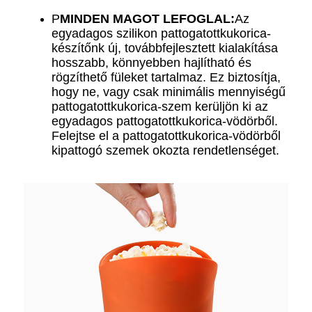
P
MINDEN MAGOT LEFOGLAL:
Az
egyadagos szilikon pattogatottkukorica-
készítőnk új, továbbfejlesztett kialakítása
hosszabb, könnyebben hajlítható és
rögzíthető füleket tartalmaz. Ez biztosítja,
hogy ne, vagy csak minimális mennyiségű
pattogatottkukorica-szem kerüljön ki az
egyadagos pattogatottkukorica-vödörből.
Felejtse el a pattogatottkukorica-vödörből
kipattogó szemek okozta rendetlenséget.