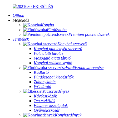
Otthon
Megoldás
Konyha
Fürdőszoba
Prémium polcrendszerek
Termékek
Konyhai szervező
Konyhai pult tetején szervező
Polc alatti tárolás
Mosogató alatti tároló
Konyhai szilikon segítő
Fürdőszoba szervezése
Kádtartó
Fürdőszobai kiegészítők
Zuhanykabin
WC-tároló
Vacsoraedények
Kávéeszközök
Tea eszközök
Fűszeres kiszolgálók
Gyümölcskosár
Konyhaedények