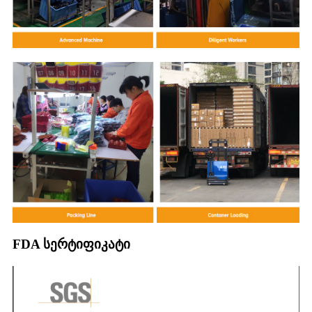
FDA სერტიფიკატი