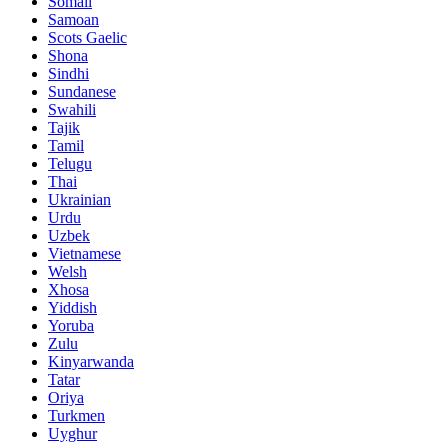
Somali
Samoan
Scots Gaelic
Shona
Sindhi
Sundanese
Swahili
Tajik
Tamil
Telugu
Thai
Ukrainian
Urdu
Uzbek
Vietnamese
Welsh
Xhosa
Yiddish
Yoruba
Zulu
Kinyarwanda
Tatar
Oriya
Turkmen
Uyghur