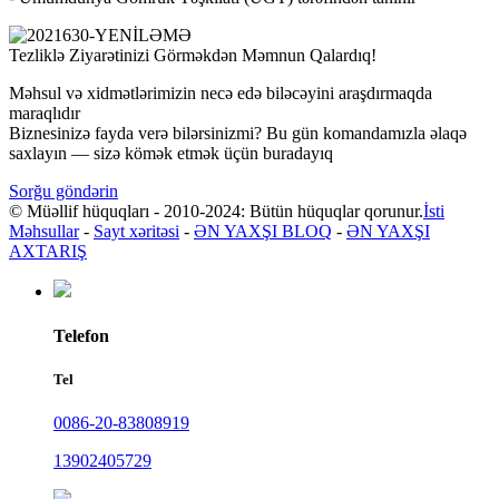
Tezliklə Ziyarətinizi Görməkdən Məmnun Qalardıq!
Məhsul və xidmətlərimizin necə edə biləcəyini araşdırmaqda
maraqlıdır
Biznesinizə fayda verə bilərsinizmi? Bu gün komandamızla əlaqə
saxlayın — sizə kömək etmək üçün buradayıq
Sorğu göndərin
© Müəllif hüquqları - 2010-2024: Bütün hüquqlar qorunur.
İsti
Məhsullar
-
Sayt xəritəsi
-
ƏN YAXŞI BLOQ
-
ƏN YAXŞI
AXTARIŞ
Telefon
Tel
0086-20-83808919
13902405729