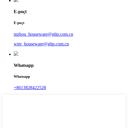
E-poçt
E-poçt
mzhou_houseware@glip.com.cn
wire_houseware@glip.com.cn
Whatsapp
Whatsapp
+8613828422528