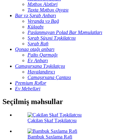
Mətbəx Alətləri
Taxta Mətbəx Əşyası
Bar və Şərab Anbarı
Veranda və Bağ
Külqabı
Paslanmayan Polad Bar Məmulatları
Şərab Şüşəsi Təşkilatçısı
Şərab Rafı
Qonaq otağı anbarı
Palto Qarmağı
Ev Anbarı
Camaşırxana Təşkilatçısı
Havalandırıcı
Camaşırxana Çantası
Premium Rəflər
Ev Mebelləri
Seçilmiş məhsullar
Çəkilən Şkaf Təşkilatçısı
Bambuk Saxlama Rəfi