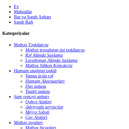
Ev
Məhsullar
Bar və Şərab Anbarı
Şərab Rafı
Kateqoriyalar
Mətbəx Təşkilatçısı
Mətbəx tezgahının üst təşkilatçısı
Rəf Altında Saxlama
Lavabonun Altında Saxlama
Mətbəx Silikon Köməkçisi
Hamam otağının təşkili
Vanna üçün rəf
Hamam Aksesuarları
Duş qutusu
Tualet qutusu
Şam yeməyi anbarı
Qəhvə Alətləri
Ədviyyatlı servisçilər
Meyvə Səbəti
Çay Alətləri
Mətbəx əşyaları
Mətbəx bıçaqları