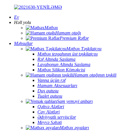
Ev
Həll yolu
Mətbəx
Hamam otağı
Premium Rəflər
Məhsullar
Mətbəx Təşkilatçısı
Mətbəx tezgahının üst təşkilatçısı
Rəf Altında Saxlama
Lavabonun Altında Saxlama
Mətbəx Silikon Köməkçisi
Hamam otağının təşkili
Vanna üçün rəf
Hamam Aksesuarları
Duş qutusu
Tualet qutusu
Şam yeməyi anbarı
Qəhvə Alətləri
Çay Alətləri
Ədviyyatlı servisçilər
Meyvə Səbəti
Mətbəx əşyaları