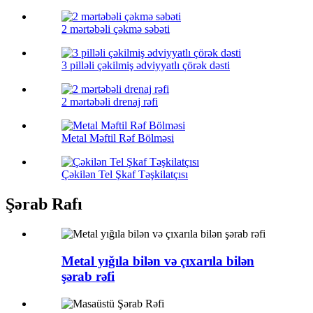
2 mərtəbəli çəkmə səbəti
3 pilləli çəkilmiş ədviyyatlı çörək dəsti
2 mərtəbəli drenaj rəfi
Metal Məftil Rəf Bölməsi
Çəkilən Tel Şkaf Təşkilatçısı
Şərab Rafı
Metal yığıla bilən və çıxarıla bilən
şərab rəfi