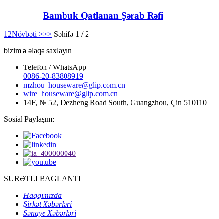
Bambuk Qatlanan Şərab Rəfi
1
2
Növbəti >
>>
Səhifə 1 / 2
bizimlə əlaqə saxlayın
Telefon / WhatsApp
0086-20-83808919
mzhou_houseware@glip.com.cn
wire_houseware@glip.com.cn
14F, № 52, Dezheng Road South, Guangzhou, Çin 510110
Sosial Paylaşım:
SÜRƏTLİ BAĞLANTI
Haqqımızda
Şirkət Xəbərləri
Sənaye Xəbərləri