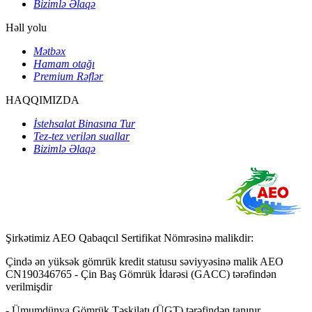
Bizimlə Əlaqə
Həll yolu
Mətbəx
Hamam otağı
Premium Rəflər
HAQQIMIZDA
İstehsalat Binasına Tur
Tez-tez verilən suallar
Bizimlə Əlaqə
Şirkətimiz AEO Qabaqcıl Sertifikat Nömrəsinə malikdir:
Çində ən yüksək gömrük kredit statusu səviyyəsinə malik AEO
CN190346765 - Çin Baş Gömrük İdarəsi (GACC) tərəfindən
verilmişdir
- Ümumdünya Gömrük Təşkilatı (ÜGT) tərəfindən tanınır