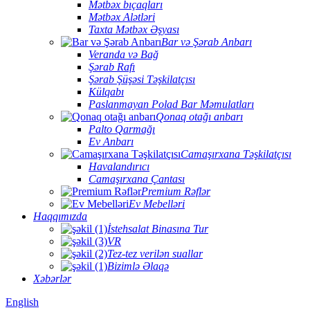
Mətbəx bıçaqları
Mətbəx Alətləri
Taxta Mətbəx Əşyası
Bar və Şərab Anbarı
Veranda və Bağ
Şərab Rafı
Şərab Şüşəsi Təşkilatçısı
Külqabı
Paslanmayan Polad Bar Məmulatları
Qonaq otağı anbarı
Palto Qarmağı
Ev Anbarı
Camaşırxana Təşkilatçısı
Havalandırıcı
Camaşırxana Çantası
Premium Rəflər
Ev Mebelləri
Haqqımızda
İstehsalat Binasına Tur
VR
Tez-tez verilən suallar
Bizimlə Əlaqə
Xəbərlər
English