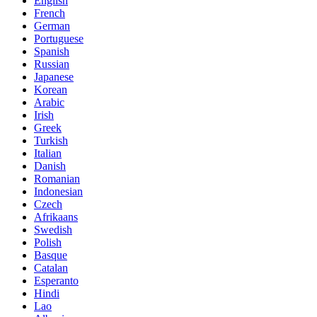
English
French
German
Portuguese
Spanish
Russian
Japanese
Korean
Arabic
Irish
Greek
Turkish
Italian
Danish
Romanian
Indonesian
Czech
Afrikaans
Swedish
Polish
Basque
Catalan
Esperanto
Hindi
Lao