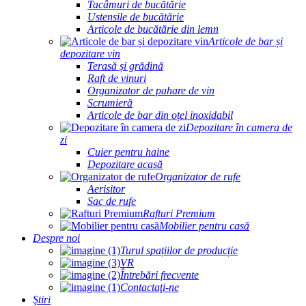
Tacâmuri de bucătărie
Ustensile de bucătărie
Articole de bucătărie din lemn
Articole de bar și
depozitare vin
Terasă și grădină
Raft de vinuri
Organizator de pahare de vin
Scrumieră
Articole de bar din oțel inoxidabil
Depozitare în camera de
zi
Cuier pentru haine
Depozitare acasă
Organizator de rufe
Aerisitor
Sac de rufe
Rafturi Premium
Mobilier pentru casă
Despre noi
Turul spațiilor de producție
VR
Întrebări frecvente
Contactaţi-ne
Ştiri