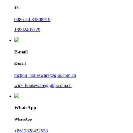
Tel.
0086-20-83808919
13902405729
E-mail
E-mail
mzhou_houseware@glip.com.cn
wire_houseware@glip.com.cn
WhatsApp
WhatsApp
+8613828422528