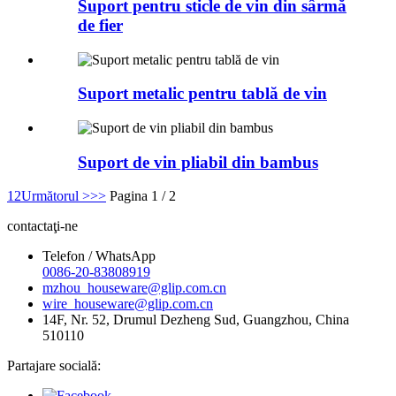
Suport pentru sticle de vin din sârmă
de fier
Suport metalic pentru tablă de vin
Suport de vin pliabil din bambus
1
2
Următorul >
>>
Pagina 1 / 2
contactaţi-ne
Telefon / WhatsApp
0086-20-83808919
mzhou_houseware@glip.com.cn
wire_houseware@glip.com.cn
14F, Nr. 52, Drumul Dezheng Sud, Guangzhou, China
510110
Partajare socială: