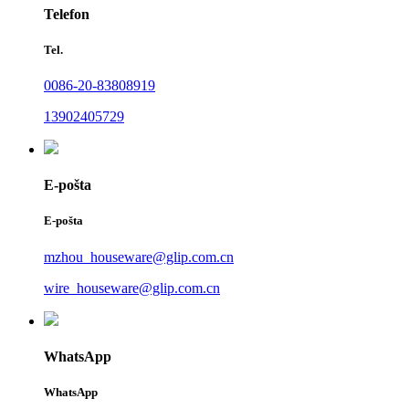
Telefon
Tel.
0086-20-83808919
13902405729
E-pošta
E-pošta
mzhou_houseware@glip.com.cn
wire_houseware@glip.com.cn
WhatsApp
WhatsApp