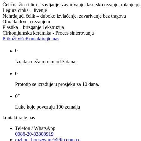
Čelična žica i lim – savijanje, zavarivanje, lasersko rezanje, rolanje pj
Legura cinka – livenje
Nehrđajući čelik – duboko izvlačenje, zavarivanje bez tragova
Obrada drveta rezanjem
Plastika – brizganje i ekstruzija
Cirkonijumska keramika - Proces sinterovanja
Prikaži više
Kontaktirajte nas
0
Izrada crteža u roku od 3 dana.
0
Prototip se izrađuje u prosjeku za 10 dana.
+
0
Luke koje povezuju 100 zemalja
kontaktirajte nas
Telefon / WhatsApp
0086-20-83808919
mzhou_houseware@glip.com.cn