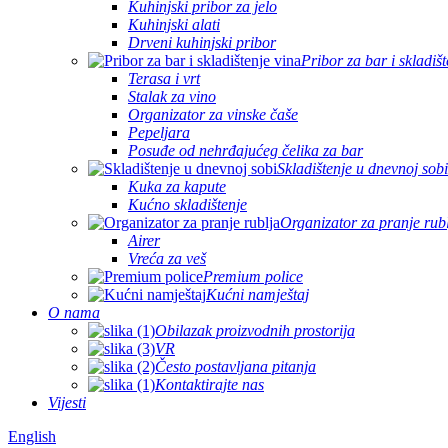
Kuhinjski pribor za jelo
Kuhinjski alati
Drveni kuhinjski pribor
Pribor za bar i skladišt
Terasa i vrt
Stalak za vino
Organizator za vinske čaše
Pepeljara
Posuđe od nehrđajućeg čelika za bar
Skladištenje u dnevnoj sobi
Kuka za kapute
Kućno skladištenje
Organizator za pranje rub
Airer
Vreća za veš
Premium police
Kućni namještaj
O nama
Obilazak proizvodnih prostorija
VR
Često postavljana pitanja
Kontaktirajte nas
Vijesti
English