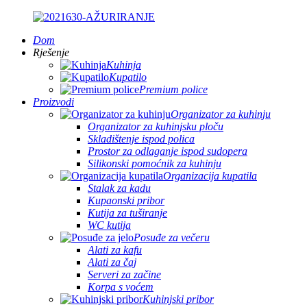
Dom
Rješenje
Kuhinja
Kupatilo
Premium police
Proizvodi
Organizator za kuhinju
Organizator za kuhinjsku ploču
Skladištenje ispod polica
Prostor za odlaganje ispod sudopera
Silikonski pomoćnik za kuhinju
Organizacija kupatila
Stalak za kadu
Kupaonski pribor
Kutija za tuširanje
WC kutija
Posuđe za večeru
Alati za kafu
Alati za čaj
Serveri za začine
Korpa s voćem
Kuhinjski pribor