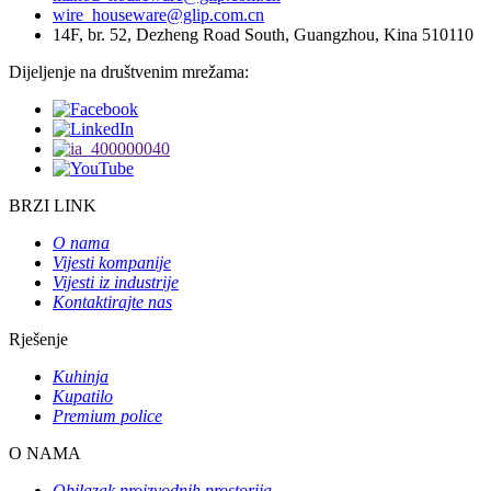
wire_houseware@glip.com.cn
14F, br. 52, Dezheng Road South, Guangzhou, Kina 510110
Dijeljenje na društvenim mrežama:
BRZI LINK
O nama
Vijesti kompanije
Vijesti iz industrije
Kontaktirajte nas
Rješenje
Kuhinja
Kupatilo
Premium police
O NAMA
Obilazak proizvodnih prostorija