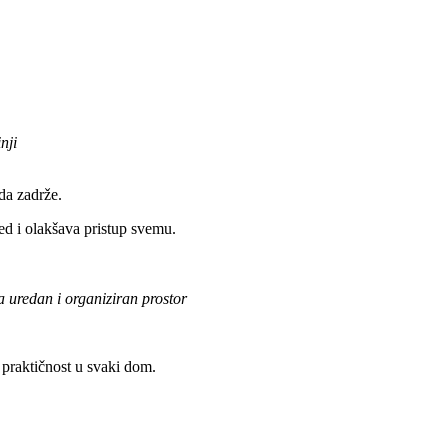
nji
da zadrže.
red i olakšava pristup svemu.
a uredan i organiziran prostor
i praktičnost u svaki dom.