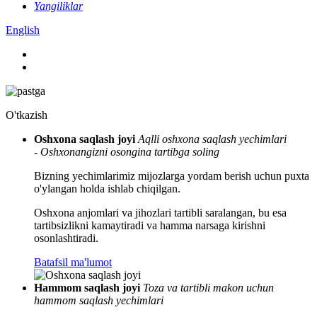
Yangiliklar
English
O'tkazish
Oshxona saqlash joyi
Aqlli oshxona saqlash yechimlari
- Oshxonangizni osongina tartibga soling
Bizning yechimlarimiz mijozlarga yordam berish uchun puxta
o'ylangan holda ishlab chiqilgan.
Oshxona anjomlari va jihozlari tartibli saralangan, bu esa
tartibsizlikni kamaytiradi va hamma narsaga kirishni
osonlashtiradi.
Batafsil ma'lumot
Hammom saqlash joyi
Toza va tartibli makon uchun
hammom saqlash yechimlari