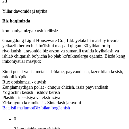
20
Yillar davomidagi tajriba
Biz haqimizda
kompaniyamizga xush kelibsiz
Guangdong Light Houseware Co., Ltd. yetakchi maishiy tovarlar
yetkazib beruvchisi bo'lishni maqsad qilgan. 30 yildan ortiq
rivojlanish jarayonida biz arzon va samarali usulda loyihalash va
ishlab chiqarish bo'yicha ko'plab ko'nikmalarga egamiz. Bizda keng
imkoniyatlar mavjud:
Simli po'lat va list metall – bükme, payvandlash, lazer bilan kesish,
rulonli ko'pik
Rux qotishmasi - quyish
Zanglamaydigan po'lat - chuqur chizish, izsiz payvandlash
Yog'ochni kesish - ishlov berish
Plastik - in'ektsiya va ekstruziya
Zirkonyum keramikasi - Sinterlash jarayoni
Batafsil ma'lumot
Biz bilan bog'lanish
0
3 kun ichida rasm chizish.