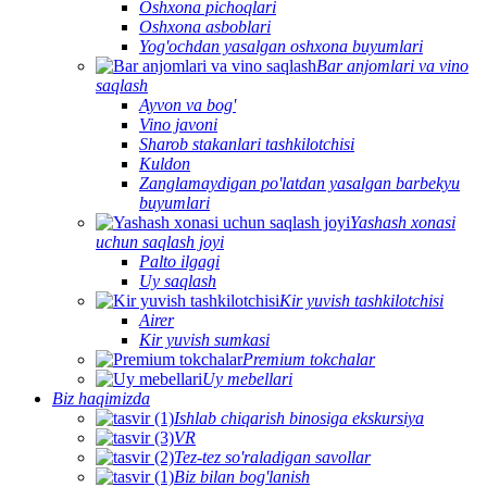
Oshxona pichoqlari
Oshxona asboblari
Yog'ochdan yasalgan oshxona buyumlari
Bar anjomlari va vino
saqlash
Ayvon va bog'
Vino javoni
Sharob stakanlari tashkilotchisi
Kuldon
Zanglamaydigan po'latdan yasalgan barbekyu
buyumlari
Yashash xonasi
uchun saqlash joyi
Palto ilgagi
Uy saqlash
Kir yuvish tashkilotchisi
Airer
Kir yuvish sumkasi
Premium tokchalar
Uy mebellari
Biz haqimizda
Ishlab chiqarish binosiga ekskursiya
VR
Tez-tez so'raladigan savollar
Biz bilan bog'lanish