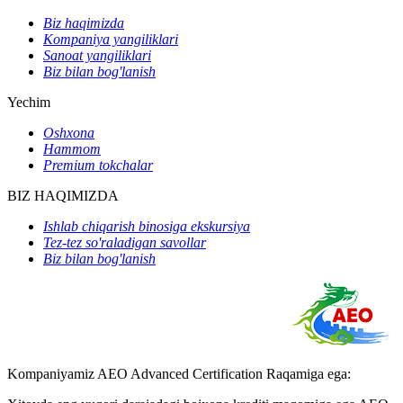
Biz haqimizda
Kompaniya yangiliklari
Sanoat yangiliklari
Biz bilan bog'lanish
Yechim
Oshxona
Hammom
Premium tokchalar
BIZ HAQIMIZDA
Ishlab chiqarish binosiga ekskursiya
Tez-tez so'raladigan savollar
Biz bilan bog'lanish
Kompaniyamiz AEO Advanced Certification Raqamiga ega: