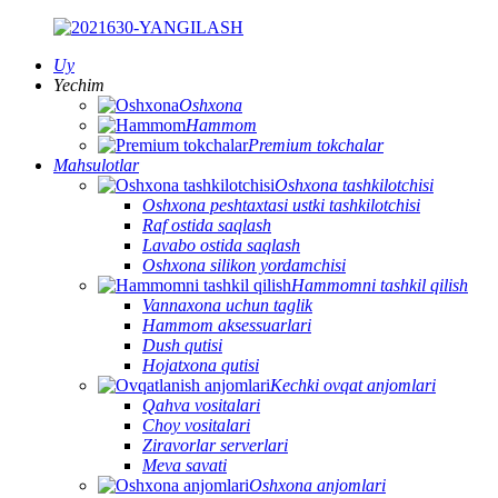
Uy
Yechim
Oshxona
Hammom
Premium tokchalar
Mahsulotlar
Oshxona tashkilotchisi
Oshxona peshtaxtasi ustki tashkilotchisi
Raf ostida saqlash
Lavabo ostida saqlash
Oshxona silikon yordamchisi
Hammomni tashkil qilish
Vannaxona uchun taglik
Hammom aksessuarlari
Dush qutisi
Hojatxona qutisi
Kechki ovqat anjomlari
Qahva vositalari
Choy vositalari
Ziravorlar serverlari
Meva savati
Oshxona anjomlari