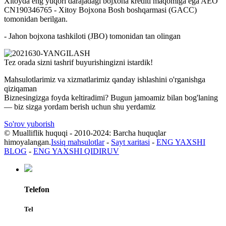
Xitoyda eng yuqori darajadagi bojxona krediti maqomiga ega AEO
CN190346765 - Xitoy Bojxona Bosh boshqarmasi (GACC)
tomonidan berilgan.
- Jahon bojxona tashkiloti (JBO) tomonidan tan olingan
Tez orada sizni tashrif buyurishingizni istardik!
Mahsulotlarimiz va xizmatlarimiz qanday ishlashini o'rganishga
qiziqaman
Biznesingizga foyda keltiradimi? Bugun jamoamiz bilan bog'laning
— biz sizga yordam berish uchun shu yerdamiz
So'rov yuborish
© Mualliflik huquqi - 2010-2024: Barcha huquqlar
himoyalangan.
Issiq mahsulotlar
-
Sayt xaritasi
-
ENG YAXSHI
BLOG
-
ENG YAXSHI QIDIRUV
Telefon
Tel