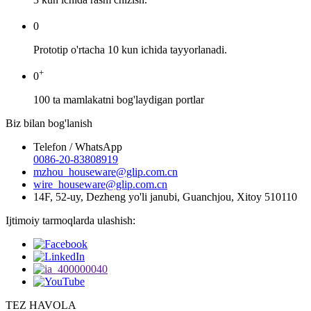
0
Prototip o'rtacha 10 kun ichida tayyorlanadi.
+
0
100 ta mamlakatni bog'laydigan portlar
Biz bilan bog'lanish
Telefon / WhatsApp
0086-20-83808919
mzhou_houseware@glip.com.cn
wire_houseware@glip.com.cn
14F, 52-uy, Dezheng yo'li janubi, Guanchjou, Xitoy 510110
Ijtimoiy tarmoqlarda ulashish:
TEZ HAVOLA