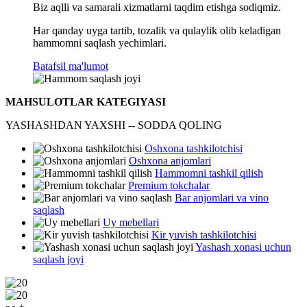
Biz aqlli va samarali xizmatlarni taqdim etishga sodiqmiz.
Har qanday uyga tartib, tozalik va qulaylik olib keladigan
hammomni saqlash yechimlari.
Batafsil ma'lumot
MAHSULOTLAR KATEGIYASI
YASHASHDAN YAXSHI -- SODDA QOLING
Oshxona tashkilotchisi
Oshxona anjomlari
Hammomni tashkil qilish
Premium tokchalar
Bar anjomlari va vino
saqlash
Uy mebellari
Kir yuvish tashkilotchisi
Yashash xonasi uchun
saqlash joyi
+