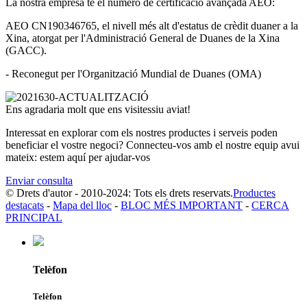
La nostra empresa té el número de certificació avançada AEO:
AEO CN190346765, el nivell més alt d'estatus de crèdit duaner a la
Xina, atorgat per l'Administració General de Duanes de la Xina
(GACC).
- Reconegut per l'Organització Mundial de Duanes (OMA)
Ens agradaria molt que ens visitessiu aviat!
Interessat en explorar com els nostres productes i serveis poden
beneficiar el vostre negoci? Connecteu-vos amb el nostre equip avui
mateix: estem aquí per ajudar-vos
Enviar consulta
© Drets d'autor - 2010-2024: Tots els drets reservats.
Productes
destacats
-
Mapa del lloc
-
BLOC MÉS IMPORTANT
-
CERCA
PRINCIPAL
Telèfon
Telèfon