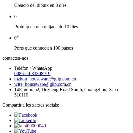
Creació del dibuix en 3 dies.
0
Prototip en una mitjana de 10 dies.
+
0
Ports que connecten 100 països
contacteu-nos
Telèfon / WhatsApp
0086-20-83808919
mzhou_houseware@glip.com.cn
wire_houseware@glip.com.cn
14F, núm. 52, Dezheng Road South, Guangzhou, Xina
510110
Compartir a les xarxes socials: