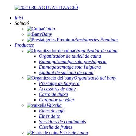
Inici
Solució
Cuina
Bany
Prestatgeries Premium
Productes
Organitzador de cuina
Organitzador de taulell de cuina
Emmagatzematge sota prestatgeria
Emmagatzematge sota l'aigüera
Ajudant de silicona de cuina
Organització del bany
Prestatge de banyera
Accessoris de bany
Carro de dutxa
Cargador de vàter
Vaixella
Eines de cafè
Eines de te
Servidors de condiments
Cistella de fruites
Estris de cuina