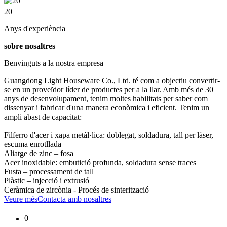
+
20
Anys d'experiència
sobre nosaltres
Benvinguts a la nostra empresa
Guangdong Light Houseware Co., Ltd. té com a objectiu convertir-
se en un proveïdor líder de productes per a la llar. Amb més de 30
anys de desenvolupament, tenim moltes habilitats per saber com
dissenyar i fabricar d'una manera econòmica i eficient. Tenim un
ampli abast de capacitat:
Filferro d'acer i xapa metàl·lica: doblegat, soldadura, tall per làser,
escuma enrotllada
Aliatge de zinc – fosa
Acer inoxidable: embutició profunda, soldadura sense traces
Fusta – processament de tall
Plàstic – injecció i extrusió
Ceràmica de zircònia - Procés de sinterització
Veure més
Contacta amb nosaltres
0