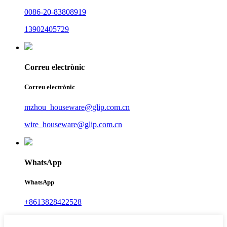
0086-20-83808919
13902405729
Correu electrònic
Correu electrònic
mzhou_houseware@glip.com.cn
wire_houseware@glip.com.cn
WhatsApp
WhatsApp
+8613828422528